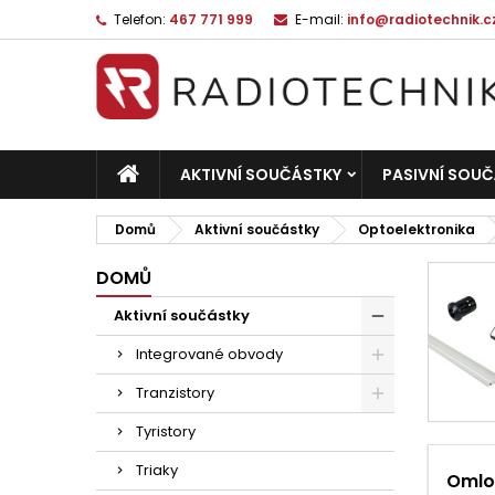
Telefon:
467 771 999
E-mail:
info@radiotechnik.c
AKTIVNÍ SOUČÁSTKY
PASIVNÍ SOU
Domů
Aktivní součástky
Optoelektronika
DOMŮ
Aktivní součástky
Integrované obvody
Tranzistory
Tyristory
Triaky
Omlo