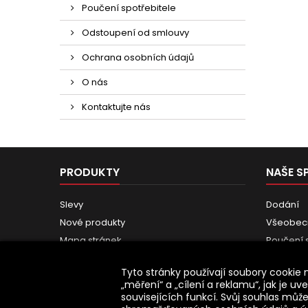
Poučení spotřebitele
Odstoupení od smlouvy
Ochrana osobních údajů
O nás
Kontaktujte nás
PRODUKTY
NAŠE S
Slevy
Dodání
Nové produkty
Všeobec
Mapa stránek
Poučení 
Odstoupe
Tyto stránky používají soubory cookie
Ochrana 
„měření“ a „cílení a reklamu“, jak je
O nás
souvisejících funkcí. Svůj souhlas můž