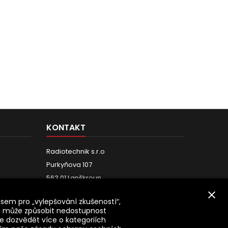
KONTAKT
Radiotechnik s.r.o
Purkyňova 107
563 01 Lanškroun
Telefon:
467 771 999
close
sem pro „vylepšování zkušeností“,
y ...
Mobil:
603 279 886
su může způsobit nedostupnost
E-mail:
info@radiotechnik.cz
se dozvědět více o kategoriích