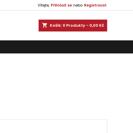
Vítejte,
Přihlásit se
nebo
Registrovat
shopping_cart
Košík:
0
Produkty - 0,00 Kč