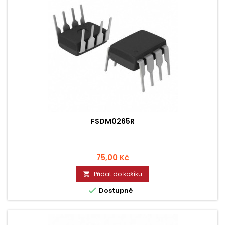
FSDM0265R
Cena
75,00 Kč
Přidat do košíku


Dostupné