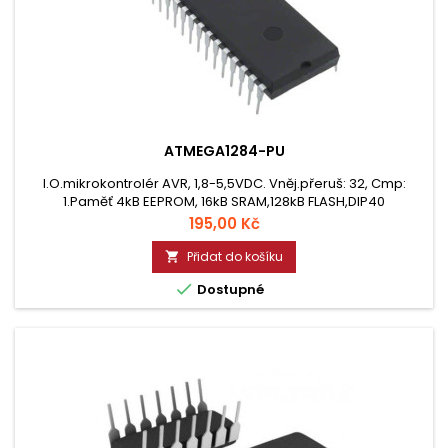
ATMEGA1284-PU
I.O.mikrokontrolér AVR, 1,8-5,5VDC. Vněj.přeruš: 32, Cmp:
1.Paměť 4kB EEPROM, 16kB SRAM,128kB FLASH,DIP40
Cena
195,00 Kč
Přidat do košíku


Dostupné