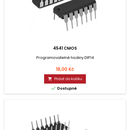
4541 CMOS
Programovatelné hodiny DIP14
Cena
18,00 Kč
Přidat do košíku


Dostupné