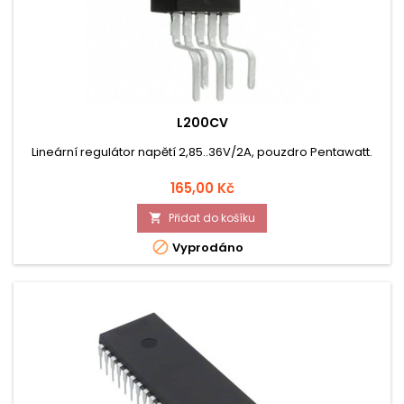
L200CV
Lineární regulátor napětí 2,85..36V/2A, pouzdro Pentawatt.
Cena
165,00 Kč
Přidat do košíku


Vyprodáno