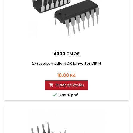
4000 CMOS
2x3vstup.hradlo NOR,1xinvertor DIP14
Cena
10,00 Kč
Přidat do košíku


Dostupné