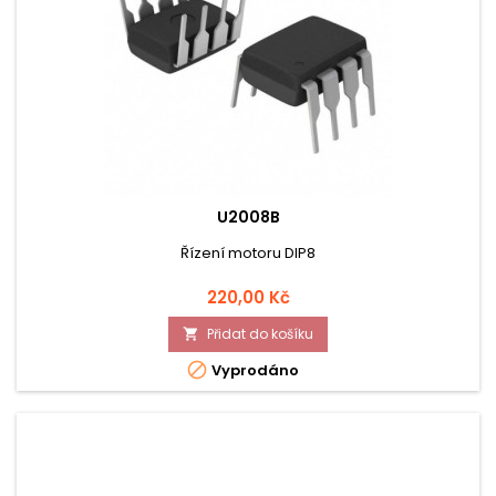
U2008B
Řízení motoru DIP8
Cena
220,00 Kč
Přidat do košíku


Vyprodáno