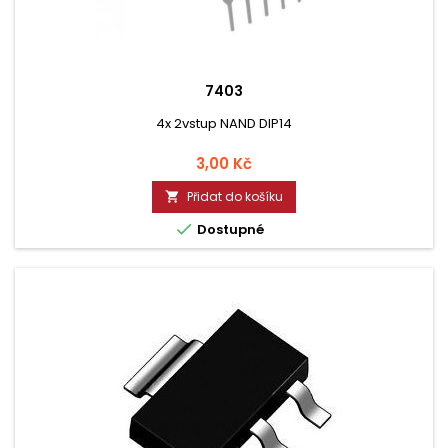
7403
4x 2vstup NAND DIP14
Cena
3,00 Kč
Přidat do košíku


Dostupné