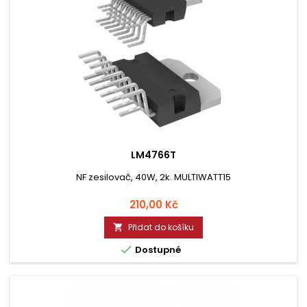
LM4766T
NF zesilovač, 40W, 2k. MULTIWATT15
Cena
210,00 Kč
Přidat do košíku


Dostupné