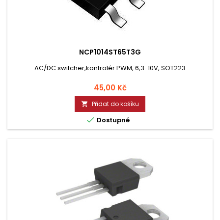
NCP1014ST65T3G
AC/DC switcher,kontrolér PWM, 6,3-10V, SOT223
Cena
45,00 Kč
Přidat do košíku


Dostupné