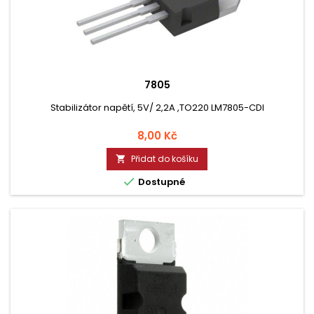
7805
Stabilizátor napětí, 5V/ 2,2A ,TO220 LM7805-CDI
Cena
8,00 Kč
Přidat do košíku


Dostupné