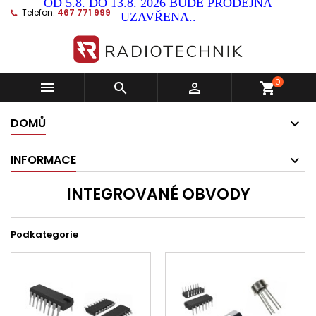
OD 5.8. DO 13.8. 2026 BUDE PRODEJNA
Telefon:
467 771 999
UZAVŘENA..
0



shopping_cart
DOMŮ
INFORMACE
INTEGROVANÉ OBVODY
Podkategorie