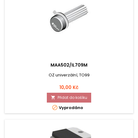
MAA502/IL709M
OZ univerzální, TO99
Cena
10,00 Kč
Přidat do košíku


Vyprodáno