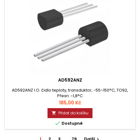
AD592ANZ
AD592ANZ I.O. čidlo teploty, transduktor, -55÷150°C, TO92,
Přesn: ~1,8°C
Cena
185,00 Kč
Přidat do košíku


Dostupné
1
2
3
…
79
Další
