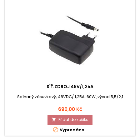
SÍŤ.ZDROJ 48V/1,25A
Spínaný zásuvkový, 48VDC/ 1,25A, 60W ,vývod 5,5/2,1
Cena
690,00 Kč
Přidat do košíku


Vyprodáno