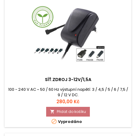
SÍŤ.ZDROJ 3-12V/1,5A
100 - 240 V AC ~ 50 / 60 Hz výstupní napětí: 3 / 4,5 / 5 / 6 / 7,5 /
9 / 12 V DC.
Cena
280,00 Kč
Přidat do košíku


Vyprodáno