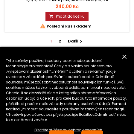
Cena
240,00 Kč
Přidat do košíku


Poslední kus skladem
1
2
Další

ZPĚT NA ZAČÁTEK

close
Tyto stránky používají soubory cookie nebo podobné
technologie pro technické účely a s vaším souhlasem pro
„vylepšování zkušeností“, „měření“ a „cílení a reklamu“, jak je
uvedeno v zásadách používání souborů cookie. Odmítnutí

PRODUKTY
souhlasu může způsobit nedostupnost souvisejících funkcí. Svůj
souhlas můžete kdykoli svobodně udělit, odmítnout nebo odvolat.

NAŠE SPOLEČNOST
Chcete-li se dozvědět více o kategoriích shromažďovaných
osobních údajů a účelech, pro které budou tyto informace použity,
přečtěte si prosím naše zásady ochrany osobních údajů. Pomocí

VÁŠ ÚČET
tlačítka „Přijmout“ souhlasíte s používáním takových technologií.
Chcete-li pokračovat bez přijetí, použijte tlačítko „Odmítnout“ nebo
toto oznámení zavřete.

KONTAKT
Přečtěte si Zásady ochrany osobních