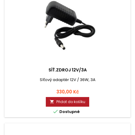
SÍŤ.ZDROJ 12V/3A
Síťový adaptér 12V / 36W, 3A
Cena
330,00 Kč
Přidat do košíku


Dostupné