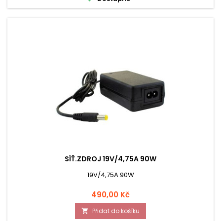
SÍŤ.ZDROJ 19V/4,75A 90W
19V/4,75A 90W
Cena
490,00 Kč
Přidat do košíku
