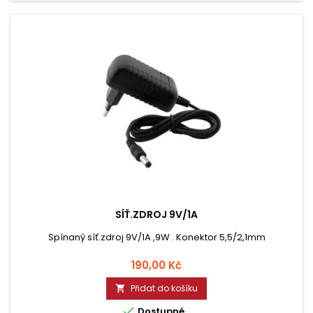
SÍŤ.ZDROJ 9V/1A
Spínaný síť.zdroj 9V/1A ,9W . Konektor 5,5/2,1mm
Cena
190,00 Kč
Přidat do košíku


Dostupné