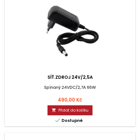
SÍŤ.ZDROJ 24V/2,5A
Spínaný 24VDC/2,7A 65W
Cena
490,00 Kč
Přidat do košíku


Dostupné