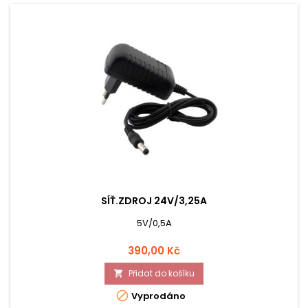
SÍŤ.ZDROJ 24V/3,25A
5V/0,5A
Cena
390,00 Kč
Přidat do košíku


Vyprodáno