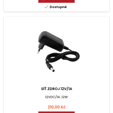

Dostupné
SÍŤ.ZDROJ 12V/1A
12VDC/1A ,12W
Cena
210,00 Kč