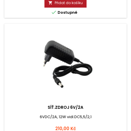
Přidat do košíku


Dostupné
SÍŤ.ZDROJ 6V/2A
6VDC/2A, 12W vidl.DC5,5/2,1
Cena
210,00 Kč