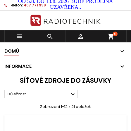
OD 5.8. DO 13.8. 2026 BUDE PRODEJNA
Telefon:
467 771 999
UZAVŘENA..
0



shopping_cart
DOMŮ
INFORMACE
SÍŤOVÉ ZDROJE DO ZÁSUVKY

Důležitost
Zobrazení 1-12 z 21 položek