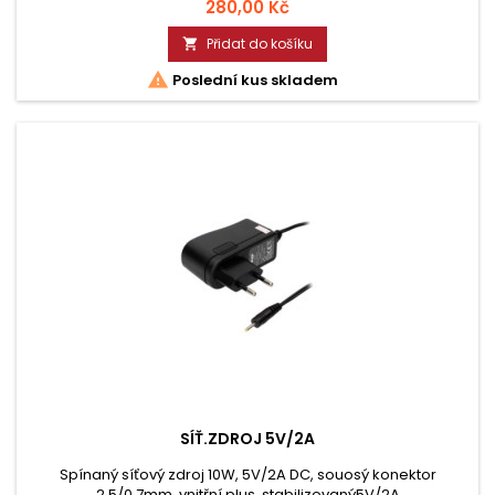
Cena
280,00 Kč
Přidat do košíku


Poslední kus skladem
SÍŤ.ZDROJ 5V/2A
Spínaný síťový zdroj 10W, 5V/2A DC, souosý konektor
2,5/0,7mm, vnitřní plus, stabilizovaný5V/2A