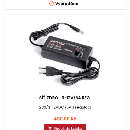

Vyprodáno
SÍŤ.ZDROJ 3-12V/5A REG.
230/3-12VDC /5A s regulací
Cena
490,00 Kč
Přidat do košíku
