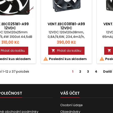
.EEC0251B1-A99
VENT.EEC0381B1-A99
VENT
12VDC
12VDC
DC 120x120x25mm
12VDC 120x120x38mm,
12V
5,4W 3100ot.44,5dB
0,8A/9,6W, 234,4m3/h,
65mA/
ličkové ložisko
48dBA 3100ot. Kuličkové
28dBA 
Cena
Cena
310,00 Kč
390,00 Kč
ložisko
Přidat do košíku
Přidat do košíku




ední kus skladem
Poslední kus skladem
Posl
 1-12 z 37 položek
1
2
3
4
Další
POLEČNOST
VÁŠ ÚČET
Osobní údaje
né obchodní podmínky
Objednávky