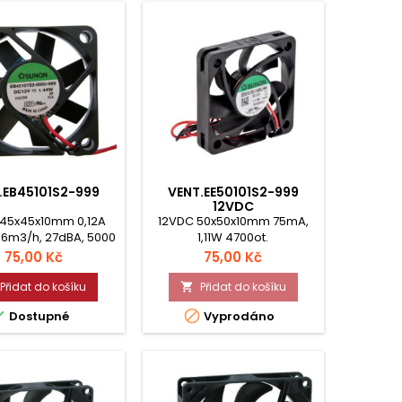
.EB45101S2-999
VENT.EE50101S2-999
12VDC
 45x45x10mm 0,12A
12VDC 50x50x10mm 75mA,
,6m3/h, 27dBA, 5000
1,11W 4700ot.
ot. kluzné .
8,59m3/h25,6dBA kluzné
Cena
Cena
75,00 Kč
75,00 Kč
Přidat do košíku
Přidat do košíku



Dostupné
Vyprodáno