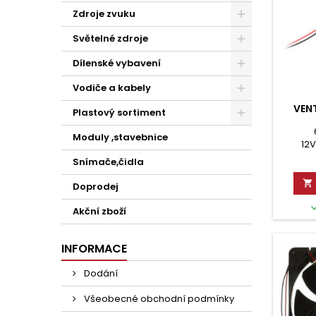
Zdroje zvuku
Světelné zdroje
Dílenské vybavení
Vodiče a kabely
VENT
Plastový sortiment
Moduly ,stavebnice
12
39,93m3
Snímače,čidla
Ku

Doprodej
Akční zboží
INFORMACE
Dodání
Všeobecné obchodní podmínky