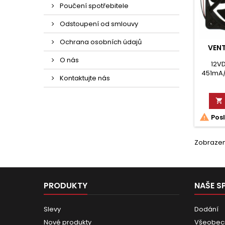
Poučení spotřebitele
Odstoupení od smlouvy
Ochrana osobních údajů
VENT
O nás
12V
451mA/
Kontaktujte nás
Ku


Posl
Zobrazení
PRODUKTY
NAŠE S
Slevy
Dodání
Nové produkty
Všeobec