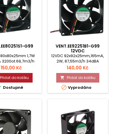
.EE80251S1-G99
VENT.EE92251B1-G99
12VDC
 80x80x25mm 1,7W
12VDC 92x92x25mm,165mA,
 3200ot.69,7m3/h
2W, 87,55m3/h 34dBA
33dBA kluzné
3000ot. kuličkové ložisko.
Cena
Cena
150,00 Kč
140,00 Kč
Přidat do košíku
Přidat do košíku



Dostupné
Vyprodáno