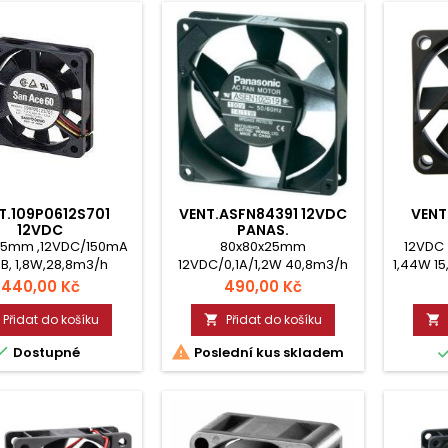
T.109P0612S701
VENT.ASFN84391 12VDC
VENT
12VDC
PANAS.
15mm ,12VDC/150mA
80x80x25mm
12VDC
B, 1,8W,28,8m3/h
12VDC/0,1A/1,2W 40,8m3/h
1,44W 15
kulič.ložisko
,22dB,1900ot. Kuličkové
Cena
Cena
440,00 Kč
490,00 Kč
ložisko
Přidat do košíku
Přidat do košíku




Dostupné
Poslední kus skladem