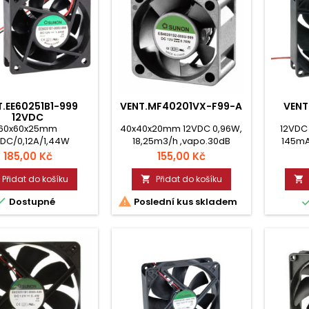
.EE60251B1-999
VENT.MF40201VX-F99-A
VENT
12VDC
60x60x25mm
40x40x20mm 12VDC 0,96W,
12VDC
VDC/0,12A/1,44W
18,25m3/h ,vapo.30dB
145mA
/h , 34,5dB 4500ot.
8000ot.
Cena
Cena
185,00 Kč
155,00 Kč
ličkové ložisko
Přidat do košíku
Přidat do košíku




Dostupné
Poslední kus skladem