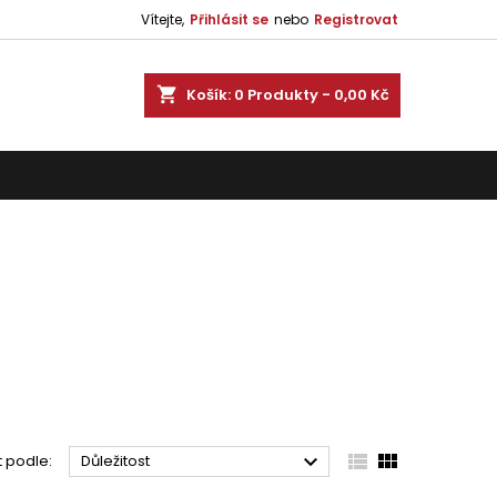
Vítejte,
Přihlásit se
nebo
Registrovat
shopping_cart
Košík:
0
Produkty - 0,00 Kč



t podle:
Důležitost