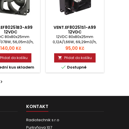
.EF80251B3-A99
VENT.EF80251S1-A99
12VDC
12VDC
DC 80x80x25mm
12VDC 80x80x25mm
078W, 56,05m3/h,
0,12A/1,66W, 69,29m3/h,
2600ot. Kuličkové
33dBA 3200ot. Kluzné
Cena
Cena
140,00 Kč
95,00 Kč
ložisko
Přidat do košíku
Přidat do košíku


ední kus skladem
Dostupné

KONTAKT
Radiotechnik s.r.o
Purkyňova 107