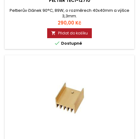
PELTIER TEC1-12710
Peltierův článek 90°C, 89W, o rozměrech 40x40mm a výšce
3,3mm.
Cena
290,00 Kč
Přidat do košíku


Dostupné