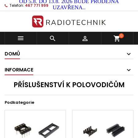
OD 5.8. DO 13.8. 2026 BUDE PRODEJNA
Telefon:
467 771 999
UZAVŘENA..
0



shopping_cart
DOMŮ
INFORMACE
PŘÍSLUŠENSTVÍ K POLOVODIČŮM
Podkategorie