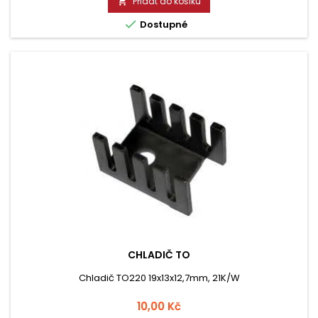
Přidat do košíku


Dostupné
CHLADIČ TO
Chladič TO220 19x13x12,7mm, 21K/W
Cena
10,00 Kč