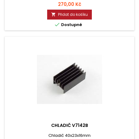
Cena
270,00 Kč
Přidat do košíku


Dostupné
CHLADIČ V7142B
Chladič 40x23x16mm