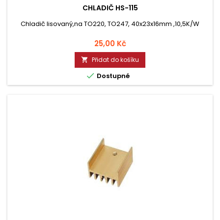
CHLADIČ HS-115
Chladič lisovaný,na TO220, TO247, 40x23x16mm ,10,5K/W
Cena
25,00 Kč
Přidat do košíku


Dostupné