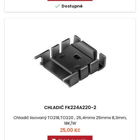

Dostupné
CHLADIČ FK224A220-2
Chladič lisovaný TO218,TO220 , 25,4mmx 25mmx 8,3mm,
18K/W
Cena
25,00 Kč