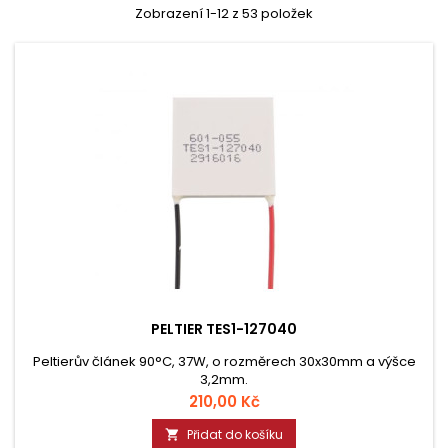
Zobrazení 1-12 z 53 položek
PELTIER TES1-127040
Peltierův článek 90°C, 37W, o rozměrech 30x30mm a výšce
3,2mm.
Cena
210,00 Kč
Přidat do košíku
