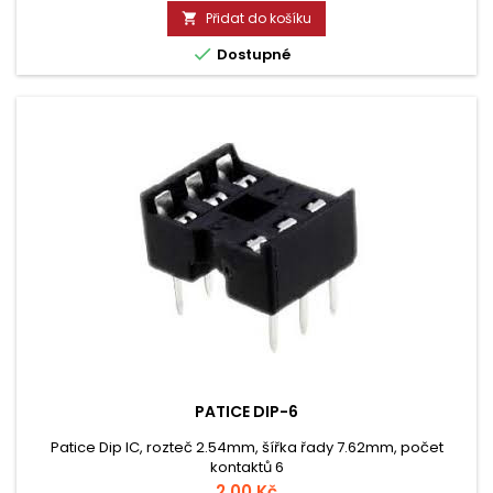
Přidat do košíku


Dostupné
PATICE DIP-6
Patice Dip IC, rozteč 2.54mm, šířka řady 7.62mm, počet
kontaktů 6
Cena
2,00 Kč