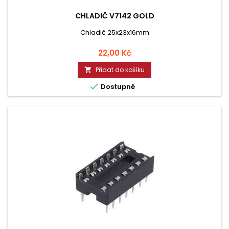
CHLADIČ V7142 GOLD
Chladič 25x23x16mm
Cena
22,00 Kč
Přidat do košíku


Dostupné