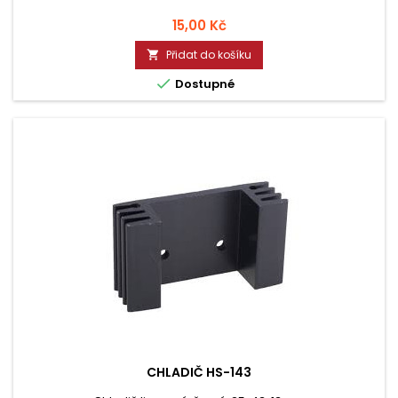
Cena
15,00 Kč
Přidat do košíku


Dostupné
CHLADIČ HS-143