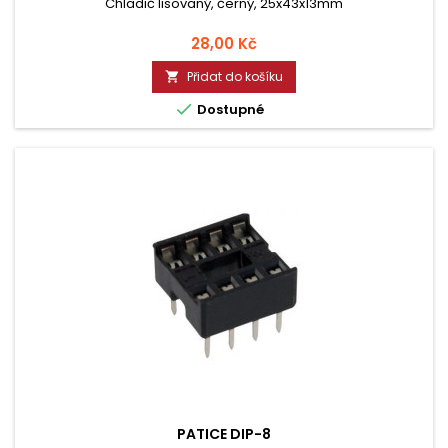
Chladič lisovaný, černý, 25x43x13mm
Cena
28,00 Kč
Přidat do košíku


Dostupné
PATICE DIP-8