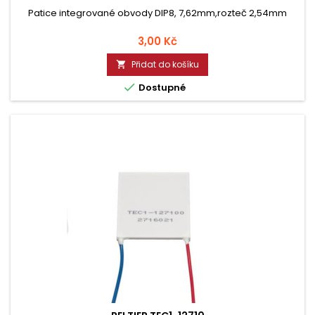
Patice integrované obvody DIP8, 7,62mm,rozteč 2,54mm
Cena
3,00 Kč
Přidat do košíku


Dostupné