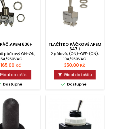
.PÁČ.APEM 636H
TLAČÍTKO PÁČKOVÉ APEM
647H
ač páčkový ON-ON,
2 pólové, (ON)-OFF-(ON),
15A/250VAC
10A/250VAC
Cena
Cena
165,00 Kč
350,00 Kč
Přidat do košíku
Přidat do košíku



Dostupné
Dostupné