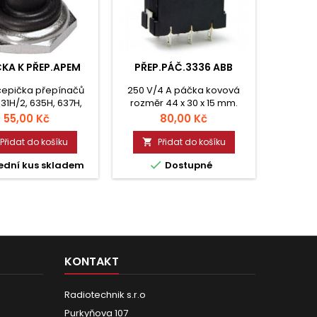
ČKA K PŘEP.APEM
PŘEP.PÁČ.3336 ABB
čepička přepínačů
250 V/4 A páčka kovová
631H/2, 635H, 637H,
rozměr 44 x 30 x 15 mm.
 637H/5, 638H, 639H,
Cena
Cena
55,00 Kč
80,00 Kč
46H-2, 647H, 649H-2
Přidat do košíku
Přidat do košíku


ední kus skladem
Dostupné
KONTAKT
Radiotechnik s.r.o
Purkyňova 107