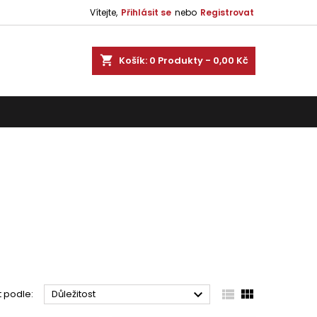
Vítejte,
Přihlásit se
nebo
Registrovat
shopping_cart
Košík:
0
Produkty - 0,00 Kč



t podle:
Důležitost