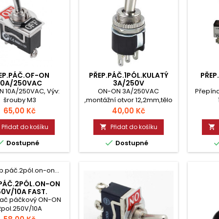
EP.PÁČ.OF-ON
PŘEP.PÁČ.1PÓL.KULATÝ
PŘEP
10A/250VAC
3A/250V
N 10A/250VAC, Výv:
ON-ON 3A/250VAC
Přepín
šrouby M3
,montážní otvor 12,2mm,tělo
průměr 16mm.
Cena
Cena
65,00 Kč
40,00 Kč
Přidat do košíku
Přidat do košíku




Dostupné
Dostupné
.PÁČ.2PÓL.ON-ON
0V/10A FAST.
nač páčkový ON-ON
2pol.250V/10A
Cena