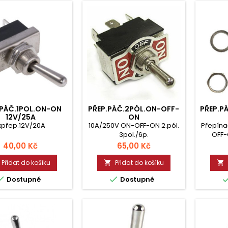
.PÁČ.1POL.ON-ON
PŘEP.PÁČ.2PÓL.ON-OFF-
PŘEP.P
12V/25A
ON
xpřep.12V/20A
10A/250V ON-OFF-ON 2.pól.
Přepína
3pol./6p.
OFF-
5A/24VD
Cena
Cena
40,00 Kč
65,00 Kč
-20 - 
montá
Přidat do košíku
Přidat do košíku




Dostupné
Dostupné