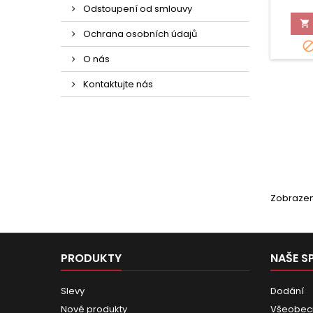
Odstoupení od smlouvy

Ochrana osobních údajů
O nás
Kontaktujte nás
Zobrazení
PRODUKTY
NAŠE S
Slevy
Dodání
Nové produkty
Všeobec