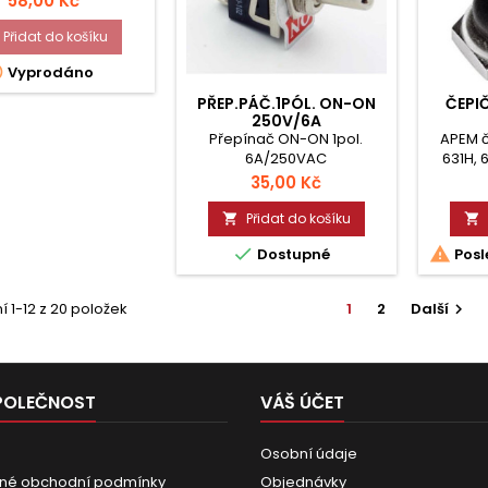
58,00 Kč
Přidat do košíku

Vyprodáno
PŘEP.PÁČ.1PÓL. ON-ON
ČEPI
250V/6A
Přepínač ON-ON 1pol.
APEM 
6A/250VAC
631H, 
637H/2,
Cena
35,00 Kč
644H, 6
Přidat do košíku




Dostupné
Posl
 1-12 z 20 položek
1
2
Další

POLEČNOST
VÁŠ ÚČET
Osobní údaje
né obchodní podmínky
Objednávky