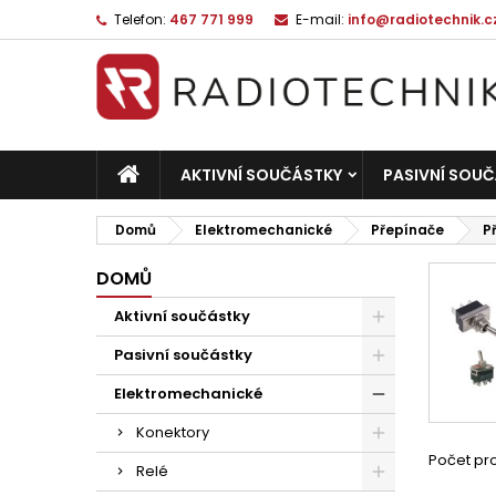
Telefon:
467 771 999
E-mail:
info@radiotechnik.c
AKTIVNÍ SOUČÁSTKY
PASIVNÍ SOU
Domů
Elektromechanické
Přepínače
P
DOMŮ
Aktivní součástky
Pasivní součástky
Elektromechanické
Konektory
Počet pro
Relé