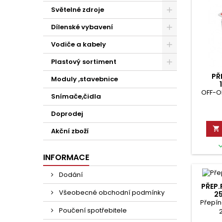
Světelné zdroje
Dílenské vybavení
Vodiče a kabely
Plastový sortiment
PŘ
Moduly ,stavebnice
OFF-O
Snímače,čidla
Doprodej

Akční zboží
INFORMACE
Dodání
PŘEP
Všeobecné obchodní podmínky
25
Přepí
Poučení spotřebitele