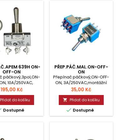
ÁČ.APEM 639H ON-
PŘEP.PÁČ.MAL.ON-OFF-
OFF-ON
ON
č páčkový,3pol,ON-
Přepínač páčkový,ON-OFF-
ON, 10A/250VAC,
ON, 3A/250VAC,montážní
C,šroubové svorky.
otvor 6mm, rozměr
Cena
Cena
195,00 Kč
35,00 Kč
55°C.29,5x14x15mm,
12,5x11,5x9,5mm.
žní otvor 12,2mm.
Přidat do košíku
Přidat do košíku



Dostupné
Dostupné