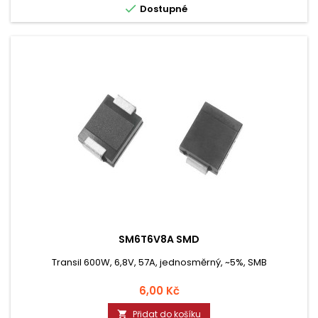

Dostupné
SM6T6V8A SMD
Transil 600W, 6,8V, 57A, jednosměrný, ~5%, SMB
Cena
6,00 Kč
Přidat do košíku
