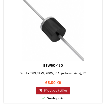
BZW50-180
Dioda: TVS, 5kW, 200V, 16A, jednosměrný, R6
Cena
68,00 Kč
Přidat do košíku


Dostupné