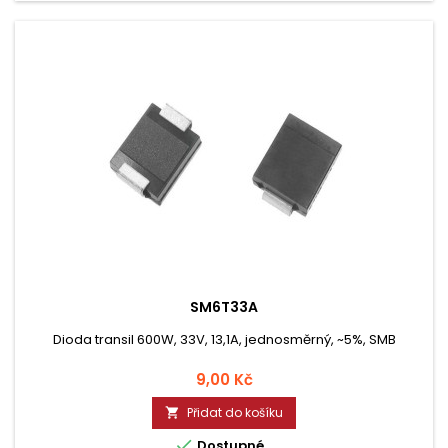
SM6T33A
Dioda transil 600W, 33V, 13,1A, jednosměrný, ~5%, SMB
Cena
9,00 Kč
Přidat do košíku


Dostupné