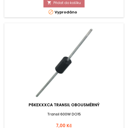
Přidat do košíku


Vyprodáno
P6KEXXXCA TRANSIL OBOUSMĚRNÝ
Transil 600W DO15
Cena
7,00 Kč