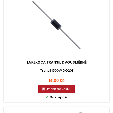
1.5KEXXCA TRANSIL DVOUSMĚRNÉ
Transil 1500W DO201
Cena
14,00 Kč
Přidat do košíku


Dostupné