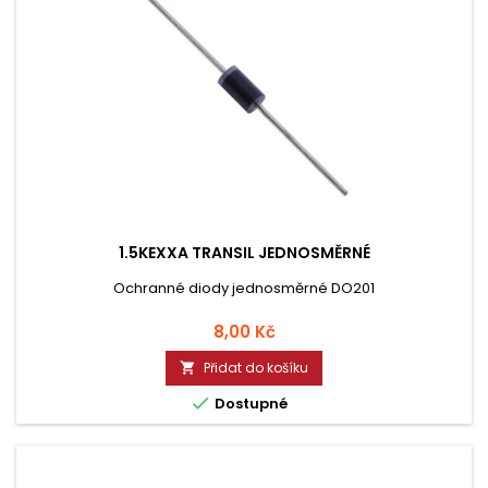
1.5KEXXA TRANSIL JEDNOSMĚRNÉ
Ochranné diody jednosměrné DO201
Cena
8,00 Kč
Přidat do košíku


Dostupné