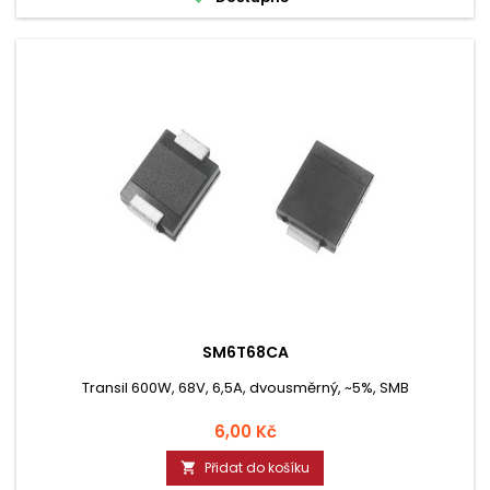
SM6T68CA
Transil 600W, 68V, 6,5A, dvousměrný, ~5%, SMB
Cena
6,00 Kč
Přidat do košíku
