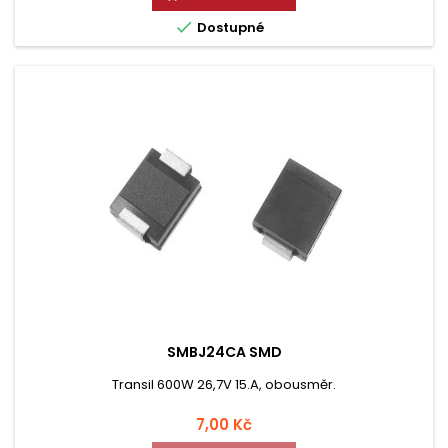

Dostupné
SMBJ24CA SMD
Transil 600W 26,7V 15.A, obousměr.
Cena
7,00 Kč