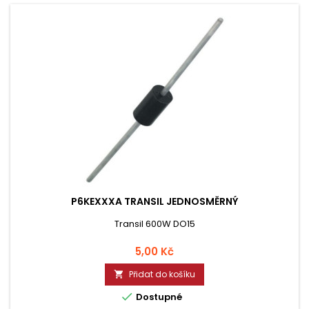
P6KEXXXA TRANSIL JEDNOSMĚRNÝ
Transil 600W DO15
Cena
5,00 Kč
Přidat do košíku


Dostupné