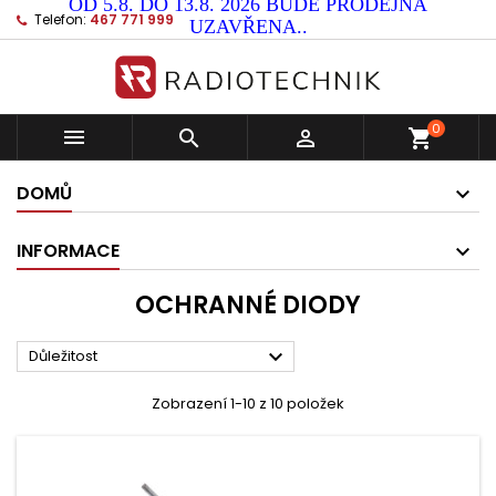
OD 5.8. DO 13.8. 2026 BUDE PRODEJNA
Telefon:
467 771 999
UZAVŘENA..
0



shopping_cart
DOMŮ
INFORMACE
OCHRANNÉ DIODY

Důležitost
Zobrazení 1-10 z 10 položek