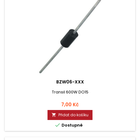
BZW06-XXX
Transil 600W DO15
Cena
7,00 Kč
Přidat do košíku


Dostupné