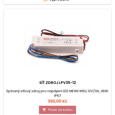
SÍŤ.ZDROJ LPV35-12
Spínaný síťový zdroj pro napájení LED MEAN WELL 12V/3A, 36W.
IP67
Cena
390,00 Kč
Přidat do košíku
