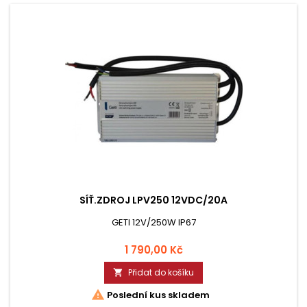
SÍŤ.ZDROJ LPV250 12VDC/20A
GETI 12V/250W IP67
Cena
1 790,00 Kč
Přidat do košíku


Poslední kus skladem