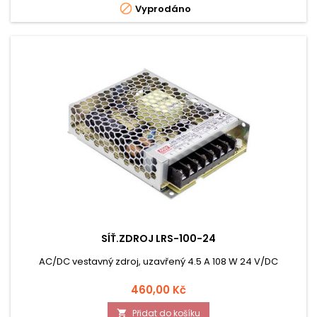

Vyprodáno
SÍŤ.ZDROJ LRS-100-24
AC/DC vestavný zdroj, uzavřený 4.5 A 108 W 24 V/DC
Cena
460,00 Kč
Přidat do košíku
