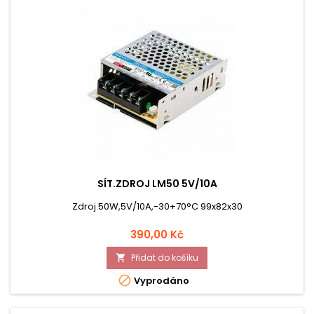
SÍT.ZDROJ LM50 5V/10A
Zdroj 50W,5V/10A,-30+70°C 99x82x30
Cena
390,00 Kč
Přidat do košíku


Vyprodáno