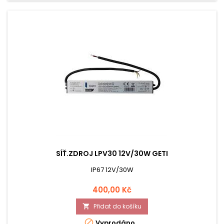
SÍŤ.ZDROJ LPV30 12V/30W GETI
IP67 12V/30W
Cena
400,00 Kč
Přidat do košíku


Vyprodáno