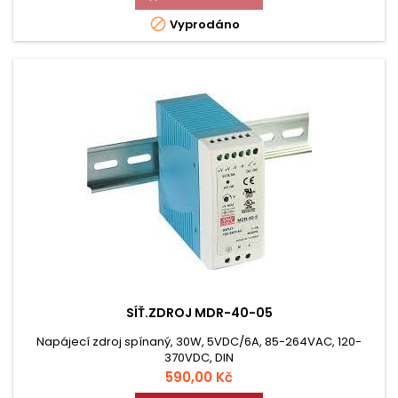

Vyprodáno
SÍŤ.ZDROJ MDR-40-05
Napájecí zdroj spínaný, 30W, 5VDC/6A, 85-264VAC, 120-
370VDC, DIN
Cena
590,00 Kč