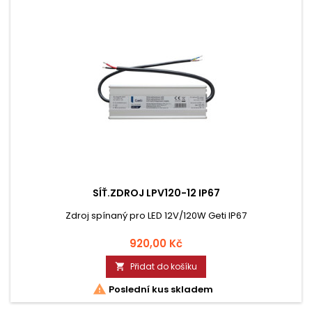
SÍŤ.ZDROJ LPV120-12 IP67
Zdroj spínaný pro LED 12V/120W Geti IP67
Cena
920,00 Kč
Přidat do košíku


Poslední kus skladem