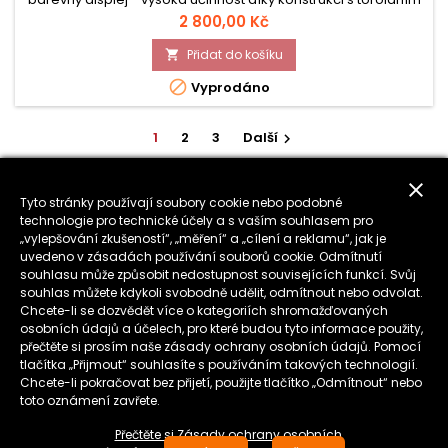
transformátorem - vysoký nabíje
Cena
2 800,00 Kč
Přidat do košíku


Vyprodáno
1
2
3
Další

ZPĚT NA ZAČÁTEK

close
Tyto stránky používají soubory cookie nebo podobné
technologie pro technické účely a s vaším souhlasem pro
„vylepšování zkušeností“, „měření“ a „cílení a reklamu“, jak je
uvedeno v zásadách používání souborů cookie. Odmítnutí

PRODUKTY
souhlasu může způsobit nedostupnost souvisejících funkcí. Svůj
souhlas můžete kdykoli svobodně udělit, odmítnout nebo odvolat.

NAŠE SPOLEČNOST
Chcete-li se dozvědět více o kategoriích shromažďovaných
osobních údajů a účelech, pro které budou tyto informace použity,
přečtěte si prosím naše zásady ochrany osobních údajů. Pomocí

VÁŠ ÚČET
tlačítka „Přijmout“ souhlasíte s používáním takových technologií.
Chcete-li pokračovat bez přijetí, použijte tlačítko „Odmítnout“ nebo
toto oznámení zavřete.

KONTAKT
Přečtěte si Zásady ochrany osobních