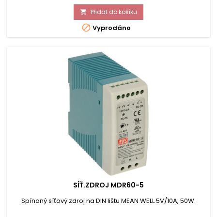
Přidat do košíku


Vyprodáno
SÍŤ.ZDROJ MDR60-5
Spínaný síťový zdroj na DIN lištu MEAN WELL 5V/10A, 50W.