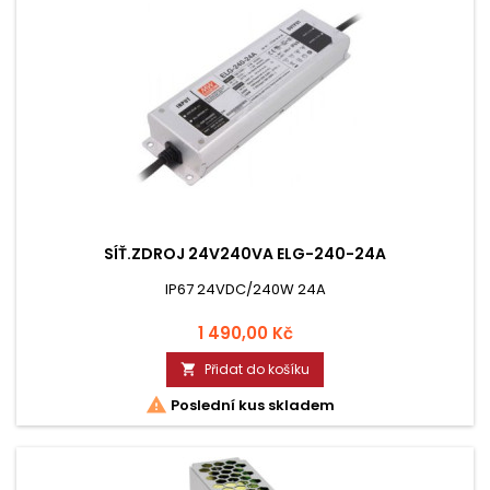
SÍŤ.ZDROJ 24V240VA ELG-240-24A
IP67 24VDC/240W 24A
Cena
1 490,00 Kč
Přidat do košíku


Poslední kus skladem