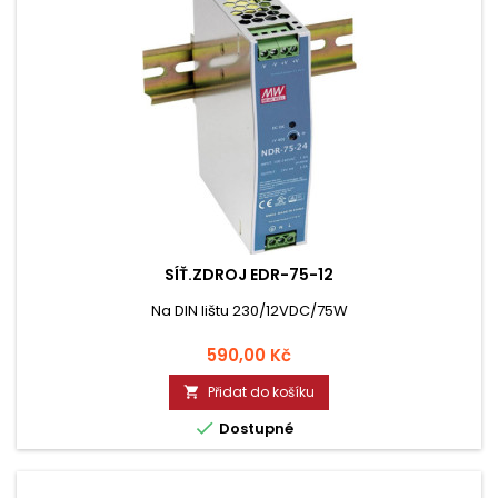
SÍŤ.ZDROJ EDR-75-12
Na DIN lištu 230/12VDC/75W
Cena
590,00 Kč
Přidat do košíku


Dostupné