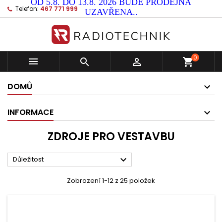
OD 5.8. DO 13.8. 2026 BUDE PRODEJNA
Telefon:
467 771 999
UZAVŘENA..
0



shopping_cart
DOMŮ
INFORMACE
ZDROJE PRO VESTAVBU

Důležitost
Zobrazení 1-12 z 25 položek