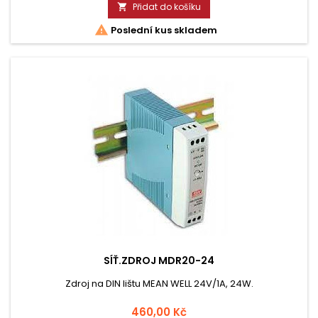
Přidat do košíku


Poslední kus skladem
SÍŤ.ZDROJ MDR20-24
Zdroj na DIN lištu MEAN WELL 24V/1A, 24W.
Cena
460,00 Kč