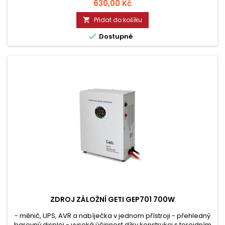
Cena
630,00 Kč
Přidat do košíku


Dostupné
ZDROJ ZÁLOŽNÍ GETI GEP701 700W
- měnič, UPS, AVR a nabíječka v jednom přístroji - přehledný
barevný displej - vysoká účinnost díky konstrukci s toroidním